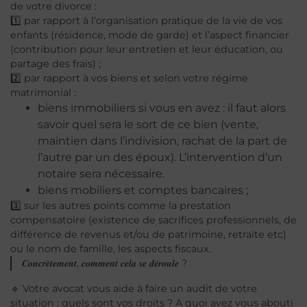
de votre divorce :
1️⃣ par rapport à l’organisation pratique de la vie de vos
enfants (résidence, mode de garde) et l’aspect financier
(contribution pour leur entretien et leur éducation, ou
partage des frais) ;
2️⃣ par rapport à vos biens et selon votre régime
matrimonial :
biens immobiliers si vous en avez : il faut alors
savoir quel sera le sort de ce bien (vente,
maintien dans l’indivision, rachat de la part de
l’autre par un des époux). L’intervention d’un
notaire sera nécessaire.
biens mobiliers et comptes bancaires ;
3️⃣ sur les autres points comme la prestation
compensatoire (existence de sacrifices professionnels, de
différence de revenus et/ou de patrimoine, retraite etc)
ou le nom de famille, les aspects fiscaux.
𝑪𝒐𝒏𝒄𝒓𝒆̀𝒕𝒆𝒎𝒆𝒏𝒕, 𝒄𝒐𝒎𝒎𝒆𝒏𝒕 𝒄𝒆𝒍𝒂 𝒔𝒆 𝒅𝒆́𝒓𝒐𝒖𝒍𝒆 ?
🔹 Votre avocat vous aide à faire un audit de votre
situation : quels sont vos droits ? A quoi avez vous abouti