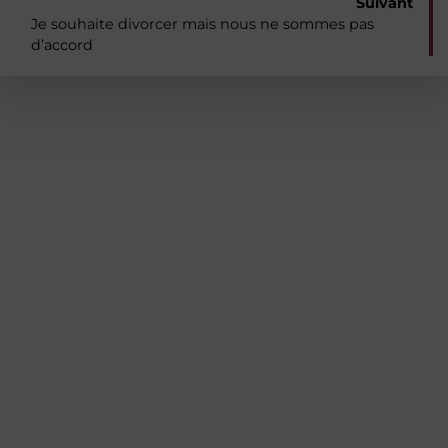
Suivant
de
Je souhaite divorcer mais nous ne sommes pas
d’accord
l’article
Contact
01.49.10.94.50
44 Bis rue Carnot