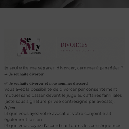
PAR :
SONIA KOUTCHOUK
5
Fév
2024
𝕁𝕖 𝕤𝕠𝕦𝕙𝕒𝕚𝕥𝕖 𝕞𝕖 𝕤𝕖́𝕡𝕒𝕣𝕖𝕣, 𝕕𝕚𝕧𝕠𝕣𝕔𝕖𝕣, 𝕔𝕠𝕞𝕞𝕖𝕟𝕥 𝕡𝕣𝕠𝕔𝕖́𝕕𝕖𝕣 ?
➡ 𝐉𝐞 𝐬𝐨𝐮𝐡𝐚𝐢𝐭𝐞 𝐝𝐢𝐯𝐨𝐫𝐜𝐞𝐫
✅ 𝐉𝐞 𝐬𝐨𝐮𝐡𝐚𝐢𝐭𝐞 𝐝𝐢𝐯𝐨𝐫𝐜𝐞𝐫 𝐞𝐭 𝐧𝐨𝐮𝐬 𝐬𝐨𝐦𝐦𝐞𝐬 𝐝’𝐚𝐜𝐜𝐨𝐫𝐝
Vous avez la possibilité de divorcer par consentement
mutuel sans passer devant le juge aux affaires familiales
(acte sous signature privée contresigné par avocats).
𝑰𝒍 𝒇𝒂𝒖𝒕 :
☑ que vous ayez votre avocat et votre conjoint.e ait
également le sien
☑ que vous soyez d’accord sur toutes les conséquences