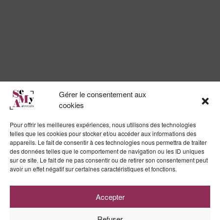
92150, SURESNES
contact@semya-avocats.com
Modes amiables
Médiation
Négociation raisonnée
Procédure participative
Gérer le consentement aux
Processus collaboratif
cookies
Services
Pour offrir les meilleures expériences, nous utilisons des technologies
État-civil – Identité
telles que les cookies pour stocker et/ou accéder aux informations des
appareils. Le fait de consentir à ces technologies nous permettra de traiter
Héritage
des données telles que le comportement de navigation ou les ID uniques
Violences Conjugales
sur ce site. Le fait de ne pas consentir ou de retirer son consentement peut
avoir un effet négatif sur certaines caractéristiques et fonctions.
Litige Enfants
Adoption
Divorce & Séparation
Accepter
Refuser